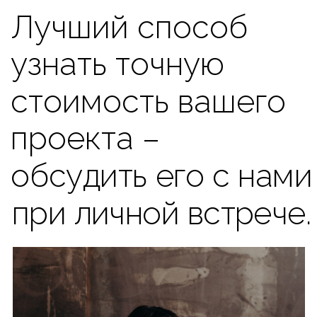
ОГРН 1127746374216
117449, Москва, улица Карьер, д.2А стр.
1, этаж 2, пом. 232
+7-499-391-26-50
info@beetoo.me
Используя сайт, вы даете согласие на
обработку ваших персональных данных
и подтверждаете, что ознакомились с
политикой конфиденциальности
.