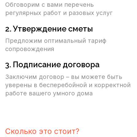
Мы ответим на вопросы,
уточним важные детали и
составим смету.
ЗАПЛАНИРОВАТЬ ВСТРЕЧУ
Услуги
Умный дом
О нас
Климат-контроль
Проекты
Домашний
кинотеатр
Новости
Системы
безопасности
Контакты
ООО «ЭСТ»
ИНН 7736643250