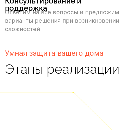
Обговорим с вами перечень
регулярных работ и разовых услуг
2.
Утверждение сметы
Предложим оптимальный тариф
сопровождения
3.
Подписание договора
Заключим договор – вы можете быть
уверены в бесперебойной и корректной
работе вашего умного дома
Сколько это стоит?
Лучший способ
узнать точную
стоимость вашего