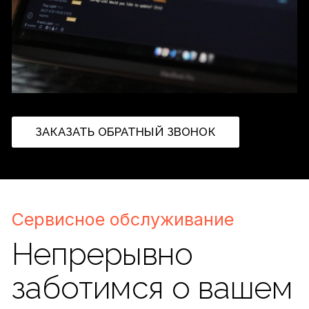
Непрерывно
заботимся о вашем
комфорте
Настройка модулей и
компонентов системы
С учетом всех ваших пожеланий и
требований
Обновление программного
обеспечения
Для корректной работы оборудования
Оперативное реагирование