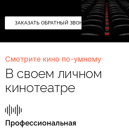
Профессиональная
шумоизоляция
Стены и перекрытия не пропустят шум
и вибрацию
Дизайн и устройство
персонального кинозала
Разработаем и реализуем дизайн-проект
вашего домашнего кинотеатра, включая
мебель и оборудование. Предусмотрим
место для другого оборудования – если
захотите подключить его в будущем.
Настройка управления
Единая система, управляемая с