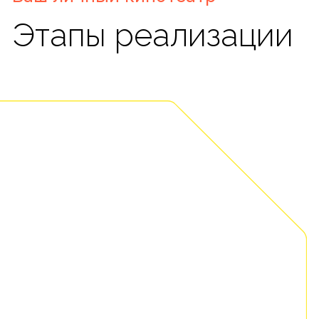
2.
Утверждение дизайн-
концепции и сметы
Подберем стилистическое решение,
согласуем его с вами и предоставим в
визуализированном варианте. Составим
смету на оборудование и работы с
утверждением по каждой из статей
затрат.
3.
Разработка и согласование
проектной документации
Полный пакет рабочих документов и
план-проект для специалистов-
монтажников готов. Можно приступать
к реализации.
4.
Сборка, монтаж и настройка
оборудования
Домашний кинотеатр «под ключ» с
соблюдением всех стандартов
безопасности и исключительного